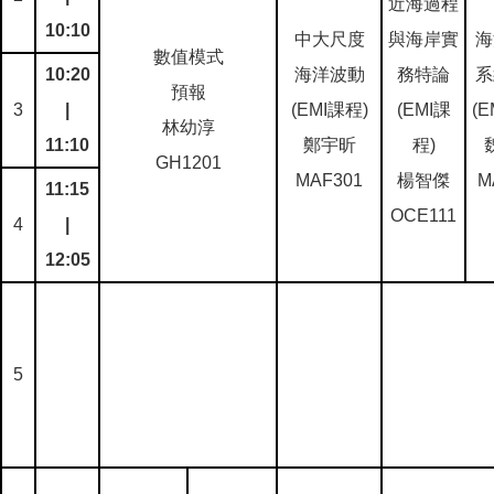
近海過程
10:10
中大尺度
與海岸實
海
數值模式
10:20
海洋波動
務特論
系
預報
3
|
(EMI課程)
(EMI課
(E
林幼淳
11:10
鄭宇昕
程)
GH1201
MAF301
楊智傑
M
11:15
OCE111
4
|
12:05
5