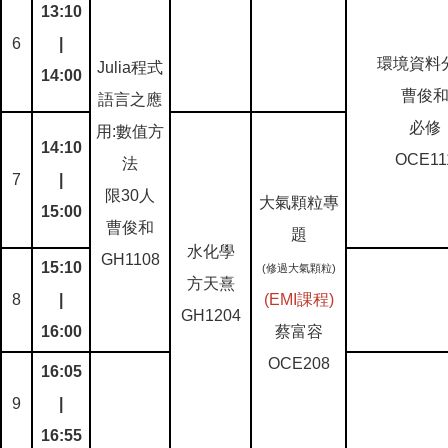
13:10
6
|
環境資料
Julia程式
14:00
曹俊
語言之應
必修
用:數值方
14:10
OCE11
法
7
|
限30人
大氣顆粒專
15:00
曹俊和
題
水化學
GH1108
15:10
(修過大氣顆粒)
方天熹
8
|
(EMI課程)
GH1204
16:00
蔡富容
OCE208
16:05
9
|
16:55