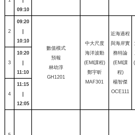
09:10
09:20
2
|
近海過程
10:10
中大尺度
與海岸實
數值模式
10:20
海洋波動
務特論
預報
3
|
(EMI課程)
(EMI課
林幼淳
11:10
鄭宇昕
程)
GH1201
MAF301
楊智傑
11:15
OCE111
4
|
12:05
5