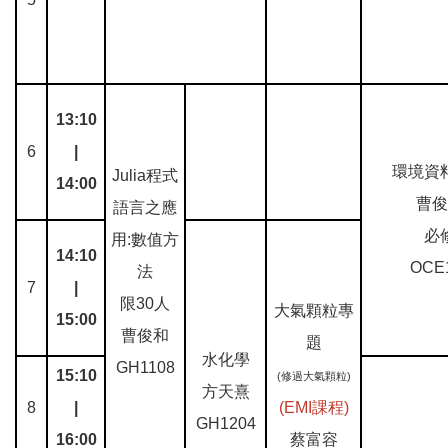
13:10
6
|
環境資
Julia程式
14:00
曹俊
語言之應
必
用:數值方
14:10
OCE
法
7
|
限30人
大氣顆粒專
15:00
曹俊和
題
水化學
GH1108
15:10
(修過大氣顆粒)
方天熹
8
|
(EMI課程)
GH1204
16:00
蔡富容