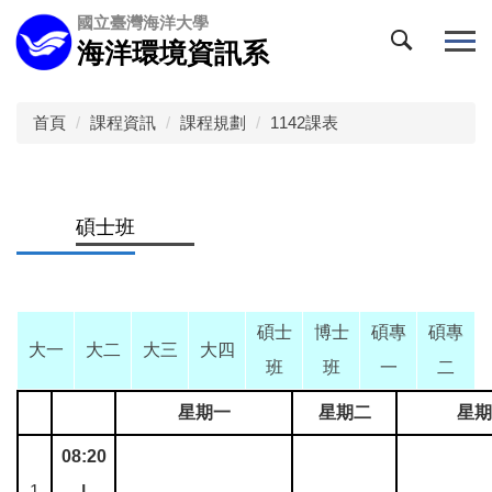
跳
國立臺灣海洋大學
到
海洋環境資訊系
主
要
內
首頁
課程資訊
課程規劃
1142課表
容
區
碩士班
碩士
博士
碩專
碩專
大一
大二
大三
大四
班
班
一
二
星期一
星期二
星期
08:20
1
|