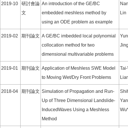
2019-10
研討會論
An introduction of the GE/BC
Nan
文
embedded meshless method by
Lin
using an ODE problem as example
2019-02
期刊論文
A GE/BC imbedded local polynomial
Yun
collocation method for two
Jin
dimensional multivariable problems
2019-01
期刊論文
Application of Meshless SWE Model
Tai
to Moving Wet/Dry Front Problems
Lia
2018-04
期刊論文
Simulation of Propagation and Run-
Shi
Up of Three Dimensional Landslide-
Yan
InducedWaves Using a Meshless
Wu
Method