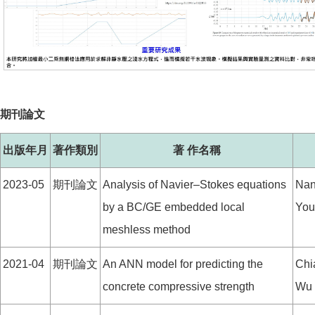
期刊論文
出版年月
著作類別
著 作名稱
2023-05
期刊論文
Analysis of Navier–Stokes equations
Nan
by a BC/GE embedded local
You
meshless method
2021-04
期刊論文
An ANN model for predicting the
Chi
concrete compressive strength
Wu