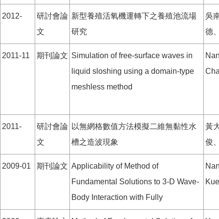
2012-
研討會論
新型養殖活氧機運轉下之養殖池流場
吳
文
研究
德
2011-11
期刊論文
Simulation of free-surface waves in
Nan
liquid sloshing using a domain-type
Cha
meshless method
2011-
研討會論
以無網格數值方法模擬二維無黏性水
黃
文
槽之造波現象
俊
2009-01
期刊論文
Applicability of Method of
Nan
Fundamental Solutions to 3-D Wave-
Kue
Body Interaction with Fully