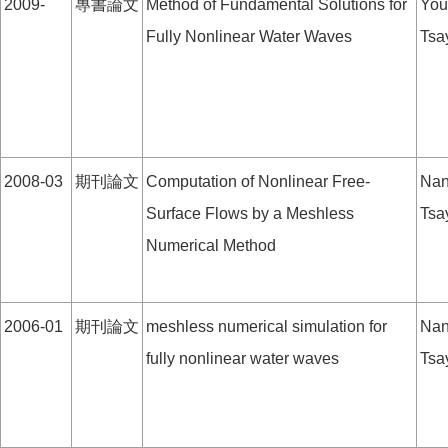
2009-
專書論文
Method of Fundamental Solutions for
You
Fully Nonlinear Water Waves
Tsa
2008-03
期刊論文
Computation of Nonlinear Free-
Nan
Surface Flows by a Meshless
Tsay
Numerical Method
2006-01
期刊論文
meshless numerical simulation for
Nan
fully nonlinear water waves
Tsay