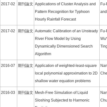
2017-02
期刊論文
Applications of Cluster Analysis and
Fu-
Pattern Recognition for Typhoon
and
Hourly Rainfall Forecast
2017-02
期刊論文
Automatic Calibration of an Unsteady
Fu-
River Flow Model by Using
Wu*
Dynamically Dimensioned Search
Tin
Algorithm
2016-07
期刊論文
Application of weighted-least-square
Nan
local polynomial approximation to 2D
Che
shallow water equation problems
2016-03
期刊論文
Mesh-Free Simulation of Liquid
Nan
Sloshing Subjected to Harmonic
Chu