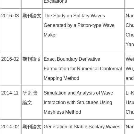
Excitations
2016-03
期刊論文
The Study on Solitary Waves
Nan
Generated by a Piston-type Wave
Chu
Maker
Che
Yan
2016-02
期刊論文
Exact Boundary Derivative
Wei
Formulation for Numerical Conformal
Wu,
Mapping Method
and
2014-11
研 討會
Simulation and Analysis of Wave
Li-
論文
Interaction with Structures Using
Hsu
Meshless Method
Chu
2014-02
期刊論文
Generation of Stable Solitary Waves
Nan