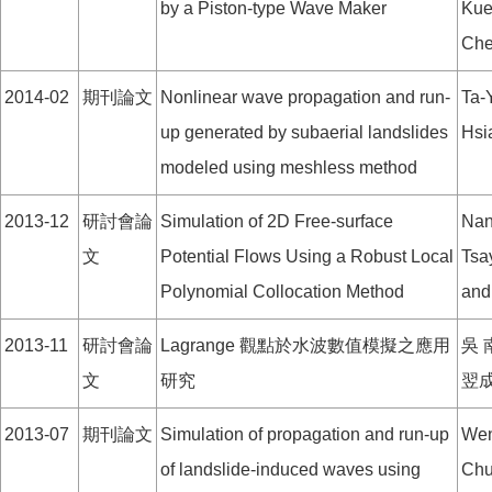
by a Piston-type Wave Maker
Kue
Ch
2014-02
期刊論文
Nonlinear wave propagation and run-
Ta-
up generated by subaerial landslides
Hsi
modeled using meshless method
2013-12
研討會論
Simulation of 2D Free-surface
Nan
文
Potential Flows Using a Robust Local
Tsa
Polynomial Collocation Method
and
2013-11
研討會論
Lagrange 觀點於水波數值模擬之應用
吳 
文
研究
翌
2013-07
期刊論文
Simulation of propagation and run-up
Wen
of landslide-induced waves using
Chu