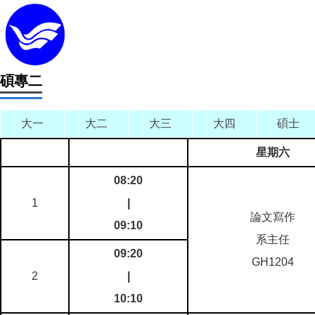
碩專二
大一
大二
大三
大四
碩士
星期六
08:20
1
|
論文寫作
09:10
系主任
09:20
GH1204
2
|
10:10