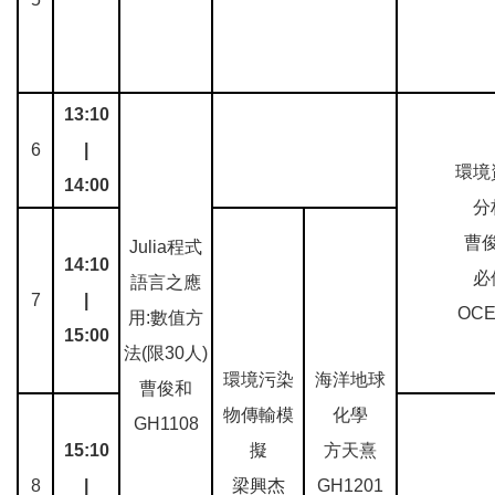
13:10
6
|
環境
14:00
分
曹
Julia程式
14:10
必
語言之應
7
|
OCE
用:數值方
15:00
法(限30人)
環境污染
海洋地球
曹俊和
物傳輸模
化學
GH1108
15:10
擬
方天熹
8
|
梁興杰
GH1201