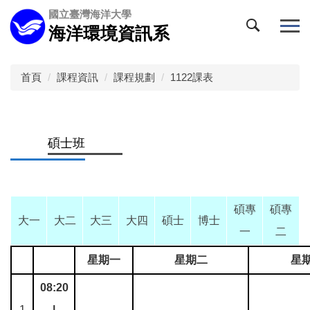
跳
國立臺灣海洋大學
到
海洋環境資訊系
主
要
內
首頁
課程資訊
課程規劃
1122課表
容
區
碩士班
碩專
碩專
大一
大二
大三
大四
碩士
博士
一
二
星期一
星期二
星
08:20
1
|