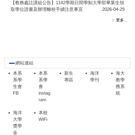
【教務處註課組公告】1142學期日間學制大學部畢業生領
取學位證書及辦理離校手續注意事宜
2026-04-29
更多...
網站連結
本系
本系
新生
海洋
海大
系學
系學
專區
學刊
教學
生會
會
務系
FB
instag
統
ram
海洋
本校
大學
WiFi
獎學
金