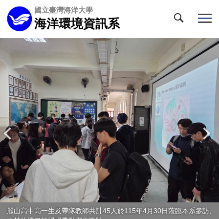
跳
國立臺灣海洋大學
到
海洋環境資訊系
主
要
內
容
區
麗山高中高一生及帶隊教師共計45人於115年4月30日蒞臨本系參訪,
海洋系師長獎學金」114學年度得獎同學及本系師長合影~恭喜陳榆