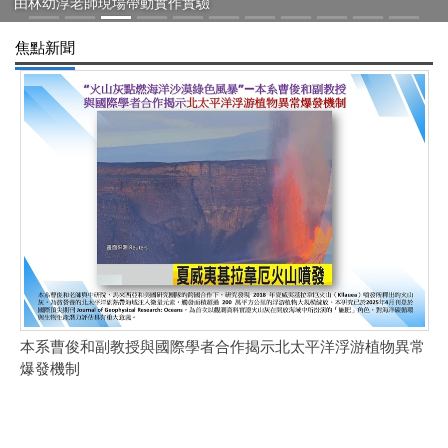
由林幼淳老師現場帶動實作實驗
蓉、黃郁芳及蔡紘恩三位同學!
焦點新聞
賀
P
本系曹俊和副教授與國際學者合作揭示北太平洋浮游植物異常
爆發機制