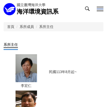
跳
國立臺灣海洋大學
到
海洋環境資訊系
主
要
內
首頁
系所成員
系所主任
容
區
系所主任
民國113年8月起~
李宏仁