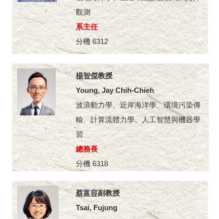
觀測
系主任
分機 6312
楊智傑
教授
Young, Jay Chih-Chieh
波浪動力學、近岸海洋學、環境污染傳
輸、計算流體力學、人工智慧與機器學
習
總務長
分機 6318
蔡富容
副教授
Tsai, Fujung