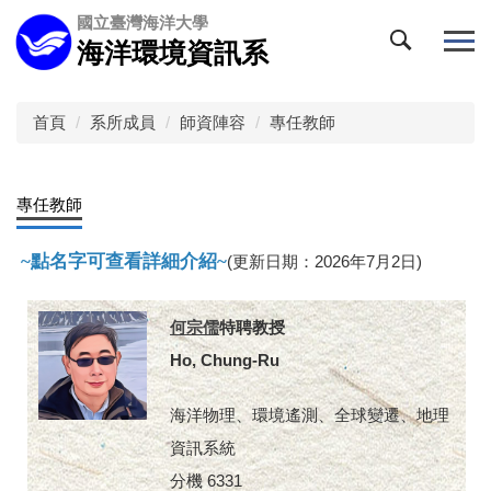
跳
國立臺灣海洋大學
到
海洋環境資訊系
主
要
內
首頁
系所成員
師資陣容
專任教師
容
區
專任教師
~點名字可查看詳細介紹~
(更新日期：2026年7月2日)
何宗儒
特聘教授
Ho, Chung-Ru
海洋物理、環境遙測、全球變遷、地理
資訊系統
分機 6331