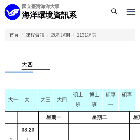
跳
國立臺灣海洋大學
到
海洋環境資訊系
主
要
內
首頁
課程資訊
課程規劃
1131課表
容
區
大四
碩士
博士
碩專
碩專
大一
大二
大三
大四
班
班
一
二
星期一
星期二
星
08:20
1
|