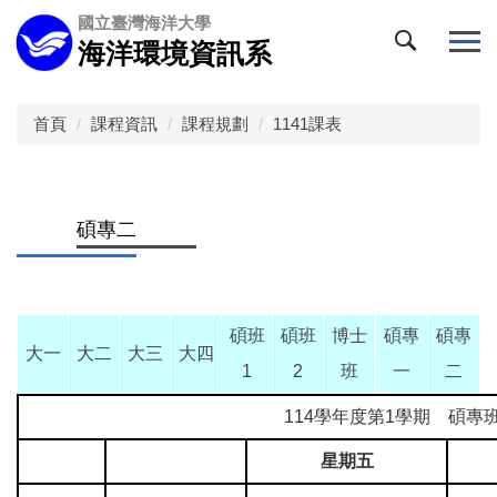
跳
國立臺灣海洋大學
到
海洋環境資訊系
主
要
內
首頁
課程資訊
課程規劃
1141課表
容
區
碩專二
碩班
碩班
博士
碩專
碩專
大一
大二
大三
大四
1
2
班
一
二
114學年度第1學期 碩專
星期五