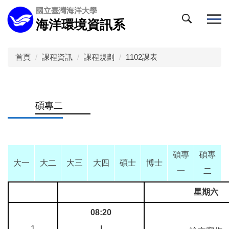
跳
國立臺灣海洋大學
到
海洋環境資訊系
主
要
內
首頁
課程資訊
課程規劃
1102課表
容
區
碩專二
碩專
碩專
大一
大二
大三
大四
碩士
博士
一
二
星期六
08:20
1
|